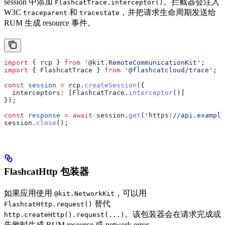
session 中添加
。拦截器会注入
FlashcatTrace.interceptor()
W3C
和
，并把请求生命周期发送给
traceparent
tracestate
RUM 生成 resource 事件。
import
 { 
rcp
 } 
from
 '@kit.RemoteCommunicationKit'
;
import
 { 
FlashcatTrace
 } 
from
 '@flashcatcloud/trace'
;
const
 session
 =
 rcp
.
createSession
({
  interceptors:
 [
FlashcatTrace
.
interceptor
()]
});
const
 response
 =
 await
 session
.
get
(
'https://api.example
session
.
close
();
FlashcatHttp 包装器
如果应用使用
，可以用
@kit.NetworkKit
替代
FlashcatHttp.request()
。该包装器会在请求完成或
http.createHttp().request(...)
失败时生成 RUM resource 或 network error。