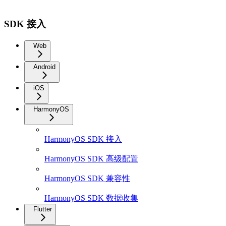
SDK 接入
Web
Android
iOS
HarmonyOS
HarmonyOS SDK 接入
HarmonyOS SDK 高级配置
HarmonyOS SDK 兼容性
HarmonyOS SDK 数据收集
Flutter