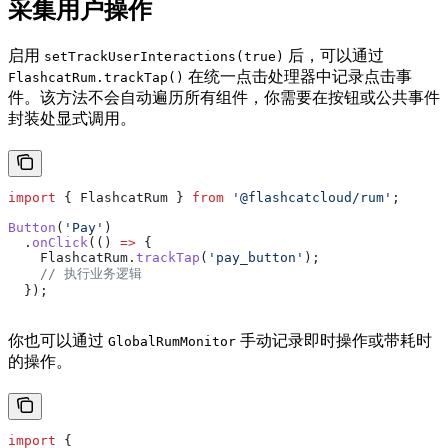
采集用户操作
启用
后，可以通过
setTrackUserInteractions(true)
在统一点击处理器中记录点击事
FlashcatRum.trackTap()
件。该方法不会自动遍历所有组件，你需要在按钮或公共事件
封装处显式调用。
import
 { 
FlashcatRum
 } 
from
 '@flashcatcloud/rum'
;
Button
(
'Pay'
)
  .
onClick
(() 
=>
 {
    FlashcatRum
.
trackTap
(
'pay_button'
);
    // 执行业务逻辑
  });
你也可以通过
手动记录即时操作或带耗时
GlobalRumMonitor
的操作。
import
 {