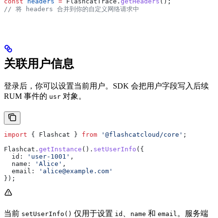
const
 headers
 =
 FlashcatTrace
.
getHeaders
();
// 将 headers 合并到你的自定义网络请求中
关联用户信息
登录后，你可以设置当前用户。SDK 会把用户字段写入后续
RUM 事件的
对象。
usr
import
 { 
Flashcat
 } 
from
 '@flashcatcloud/core'
;
Flashcat
.
getInstance
().
setUserInfo
({
  id:
 'user-1001'
,
  name:
 'Alice'
,
  email:
 'alice@example.com'
});
当前
仅用于设置
、
和
。服务端
setUserInfo()
id
name
email