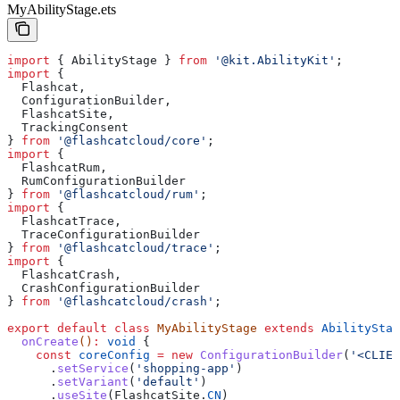
MyAbilityStage.ets
import
 { 
AbilityStage
 } 
from
 '@kit.AbilityKit'
;
import
 {
  Flashcat
,
  ConfigurationBuilder
,
  FlashcatSite
,
  TrackingConsent
} 
from
 '@flashcatcloud/core'
;
import
 {
  FlashcatRum
,
  RumConfigurationBuilder
} 
from
 '@flashcatcloud/rum'
;
import
 {
  FlashcatTrace
,
  TraceConfigurationBuilder
} 
from
 '@flashcatcloud/trace'
;
import
 {
  FlashcatCrash
,
  CrashConfigurationBuilder
} 
from
 '@flashcatcloud/crash'
;
export
 default
 class
 MyAbilityStage
 extends
 AbilityStag
  onCreate
()
:
 void
 {
    const
 coreConfig
 =
 new
 ConfigurationBuilder
(
'<CLIEN
      .
setService
(
'shopping-app'
)
      .
setVariant
(
'default'
)
      .
useSite
(
FlashcatSite
.
CN
)