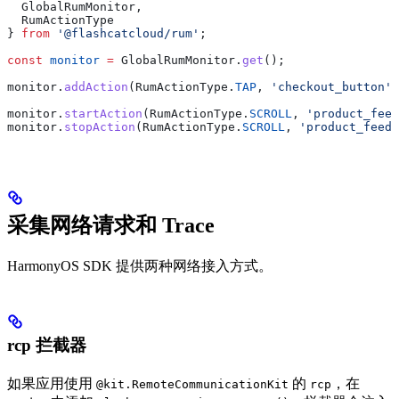
  GlobalRumMonitor
,
  RumActionType
} 
from
 '@flashcatcloud/rum'
;
const
 monitor
 =
 GlobalRumMonitor
.
get
();
monitor
.
addAction
(
RumActionType
.
TAP
, 
'checkout_button'
)
monitor
.
startAction
(
RumActionType
.
SCROLL
, 
'product_feed
monitor
.
stopAction
(
RumActionType
.
SCROLL
, 
'product_feed'
采集网络请求和 Trace
HarmonyOS SDK 提供两种网络接入方式。
rcp 拦截器
如果应用使用
的
，在
@kit.RemoteCommunicationKit
rcp