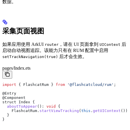
数据。
采集页面视图
如果应用使用 ArkUI
，请在 UI 页面拿到
后
router
UIContext
启动自动视图追踪。该能力只有在 RUM 配置中启用
后才会生效。
setTrackNavigation(true)
pages/Index.ets
import
 { 
FlashcatRum
 } 
from
 '@flashcatcloud/rum'
;
@
Entry
@
Component
struct
 Index
 {
  aboutToAppear
(): 
void
 {
    FlashcatRum
.
startViewTracking
(
this
.
getUIContext
());
  }
}