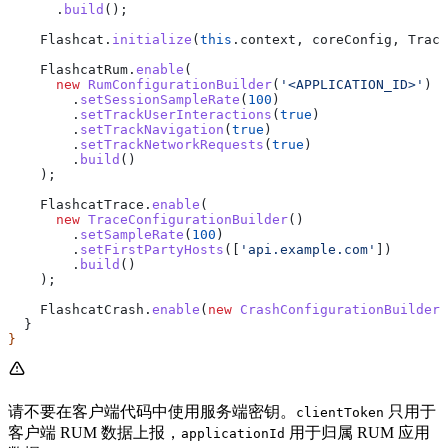
      .
build
();
    Flashcat
.
initialize
(
this
.
context
, 
coreConfig
, 
Track
    FlashcatRum
.
enable
(
      new
 RumConfigurationBuilder
(
'<APPLICATION_ID>'
)
        .
setSessionSampleRate
(
100
)
        .
setTrackUserInteractions
(
true
)
        .
setTrackNavigation
(
true
)
        .
setTrackNetworkRequests
(
true
)
        .
build
()
    );
    FlashcatTrace
.
enable
(
      new
 TraceConfigurationBuilder
()
        .
setSampleRate
(
100
)
        .
setFirstPartyHosts
([
'api.example.com'
])
        .
build
()
    );
    FlashcatCrash
.
enable
(
new
 CrashConfigurationBuilder
(
  }
}
请不要在客户端代码中使用服务端密钥。
只用于
clientToken
客户端 RUM 数据上报，
用于归属 RUM 应用
applicationId