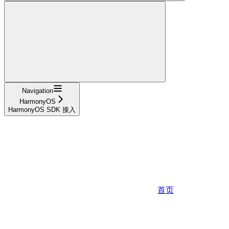
Navigation
HarmonyOS
HarmonyOS SDK 接入
首页