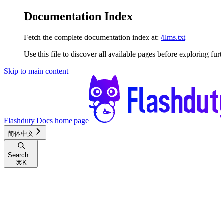
Documentation Index
Fetch the complete documentation index at:
/llms.txt
Use this file to discover all available pages before exploring fur
Skip to main content
Flashduty Docs
home page
简体中文
Search...
⌘
K