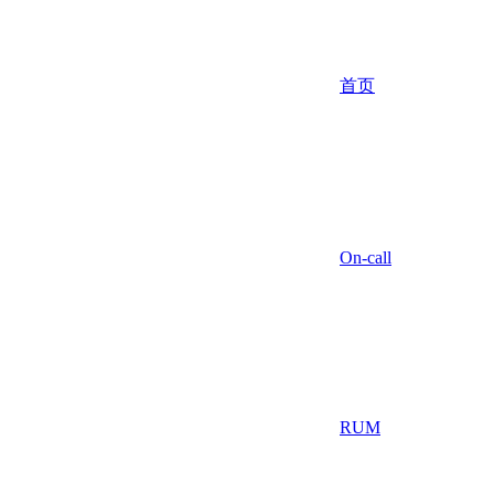
首页
On-call
RUM