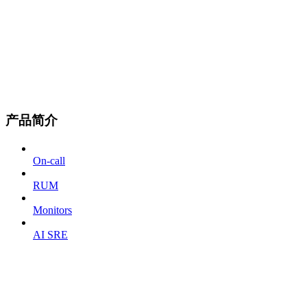
产品简介
On-call
RUM
Monitors
AI SRE