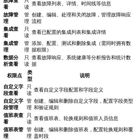
故障查
只
查看故障列表、详情、时间线等信息
看
读
故障管
管
创建、编辑、处理和关闭故障，管理故障响应
理
理
流程
集成查
只
查看已配置的集成列表和集成详情
看
读
集成管
管
添加、配置、测试和删除集成（需同时拥有数
理
理
据权限）
数据分
只
查看故障响应、系统健康等分析报告和统计数
析查看
读
据
类
权限点
说明
型
自定义字
只
查看自定义字段配置和字段定义
段查看
读
自定义字
管
创建、编辑和删除自定义字段，配置字段类型
段管理
理
和验证规则
值班表查
只
查看值班表、轮换规则和值班人员信息
看
读
值班表管
管
创建、编辑和删除值班表，配置轮换规则和覆
理
理
盖时段