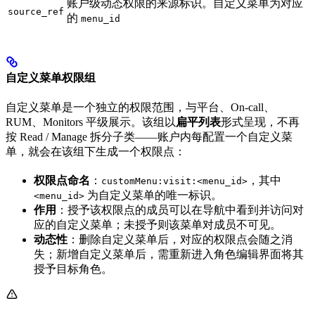
账户级动态权限的来源标识。自定义菜单为对应
source_ref
的
menu_id
自定义菜单权限组
自定义菜单是一个独立的权限范围，与平台、On-call、
RUM、Monitors 平级展示。该组以
扁平列表
形式呈现，不再
按 Read / Manage 拆分子类——账户内每配置一个自定义菜
单，就会在该组下生成一个权限点：
权限点命名
：
，其中
customMenu:visit:<menu_id>
为自定义菜单的唯一标识。
<menu_id>
作用
：授予该权限点的成员可以在导航中看到并访问对
应的自定义菜单；未授予则该菜单对成员不可见。
动态性
：删除自定义菜单后，对应的权限点会随之消
失；新增自定义菜单后，需重新进入角色编辑界面将其
授予目标角色。