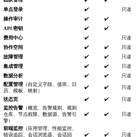
✔️
单点登录
只读
✔️
✔️
操作审计
✔️
✔️
API 密钥
✔️
费用中心
只读
✔️
✔️
协作空间
只读
✔️
✔️
故障管理
只读
✔️
✔️
集成管理
只读
✔️
✔️
数据分析
只读
配置管理
（自定义字段、值班、日
✔️
✔️
只读
历、模板、映射）
✔️
✔️
状态页
只读
监控告警
（概览、告警规则、规则
✔️
✔️
仓库、节点权限、数据源、告警引
只读
擎）
前端监控
（应用管理、性能监控、
✔️
✔️
错误追踪、会话浏览器、会话回
只读