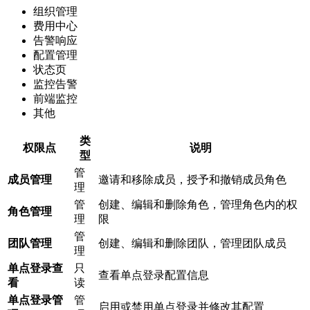
组织管理
费用中心
告警响应
配置管理
状态页
监控告警
前端监控
其他
类
权限点
说明
型
管
成员管理
邀请和移除成员，授予和撤销成员角色
理
管
创建、编辑和删除角色，管理角色内的权
角色管理
理
限
管
团队管理
创建、编辑和删除团队，管理团队成员
理
单点登录查
只
查看单点登录配置信息
看
读
单点登录管
管
启用或禁用单点登录并修改其配置