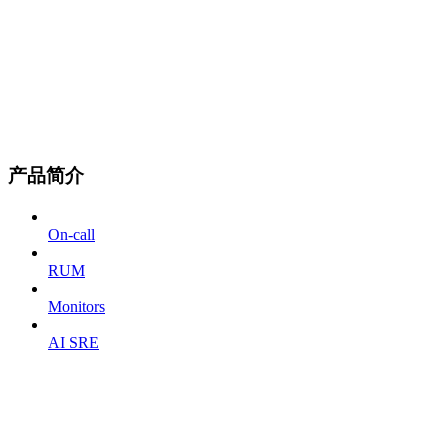
产品简介
On-call
RUM
Monitors
AI SRE