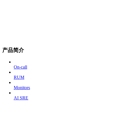
产品简介
On-call
RUM
Monitors
AI SRE