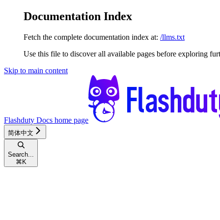
Documentation Index
Fetch the complete documentation index at:
/llms.txt
Use this file to discover all available pages before exploring fur
Skip to main content
Flashduty Docs
home page
简体中文
Search...
⌘
K