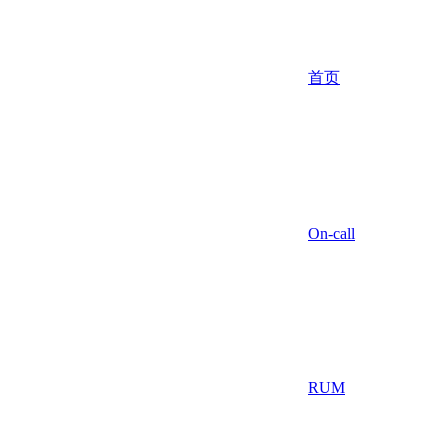
首页
On-call
RUM