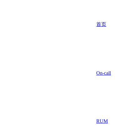
首页
On-call
RUM