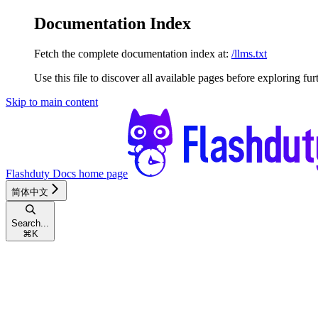
Documentation Index
Fetch the complete documentation index at:
/llms.txt
Use this file to discover all available pages before exploring fur
Skip to main content
Flashduty Docs
home page
简体中文
Search...
⌘
K