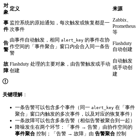
对
定义
来源
象
Zabbix、
事
监控系统的原始通知，每次触发或恢复都是一
Prometheus
件
次事件
等
由事件自动触发，相同
的事件在协
alert_key
告
Flashduty
作空间的「事件聚合」窗口内会合入同一条告
自动创建
警
警
自动触发
故
Flashduty 处理的主要对象，由告警触发或手动
或手动创
障
创建
建
关键理解
：
一条告警可以包含多个事件（同一
在「事件
alert_key
聚合」窗口内触发的多次事件，以及对应的恢复事件）
一条故障可以包含多条告警（相似告警被聚合到一起）
降噪发生在两个环节：「事件 → 告警」由协作空间的
事件聚合
控制；「告警 → 故障」由
告警聚合
控制