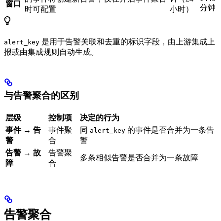
窗口
分钟
时可配置
小时）
是用于告警关联和去重的标识字段，由上游集成上
alert_key
报或由集成规则自动生成。
与告警聚合的区别
层级
控制项
决定的行为
事件 → 告
事件聚
同
的事件是否合并为一条告
alert_key
警
合
警
告警 → 故
告警聚
多条相似告警是否合并为一条故障
障
合
告警聚合