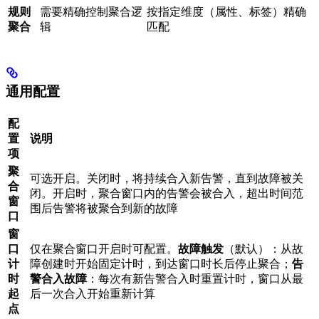
规则
需要精确控制聚合逻
按指定维度（属性、标签）精确
聚合
辑
匹配
通用配置
配
置
说明
项
聚
可选开启。关闭时，将持续合入新告警，直到故障被关
合
闭。开启时，聚合窗口内的告警会被合入，超出时间范
窗
围后告警将被聚合到新的故障
口
窗
口
仅在聚合窗口开启时可配置。
故障触发
（默认）：从故
计
障创建时开始固定计时，到达窗口时长后停止聚合；
告
时
警合入故障
：每次有新告警合入时重置计时，窗口从最
起
后一次合入开始重新计算
点