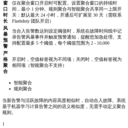
窗
仅在聚合窗口开启时可配置。设置聚合窗口的持续时
口
间，最小 1 分钟。规则聚合与智能聚合共享同一上限开
时
关：默认最大 24 小时，开通后可扩展至 30 天（需联系
长
Flashduty 团队开启）
风
当合入告警数达到设定阈值时，系统在故障时间线中记
暴
录告警风暴事件并触发预警通知，提醒您加急处理。支
预
持配置最多 5 个阈值，每个阈值范围为 2 - 10,000
警
严
格
开启时，空值标签视为不同项；关闭时，空值标签视为
聚
相同项（智能聚合不支持）
合
智能聚合
规则聚合
当新告警与活跃故障的内容高度相似时，自动合入故障。系统
基于机器学习计算告警之间的语义相似度，无需手动定义聚合
规则。
1