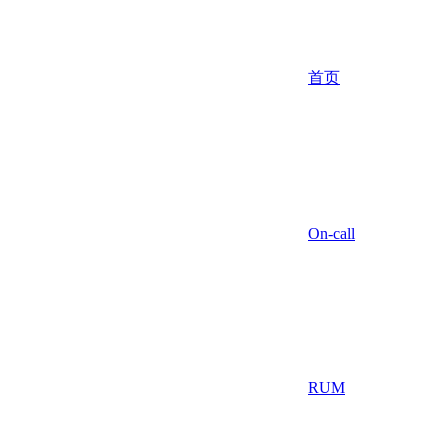
首页
On-call
RUM