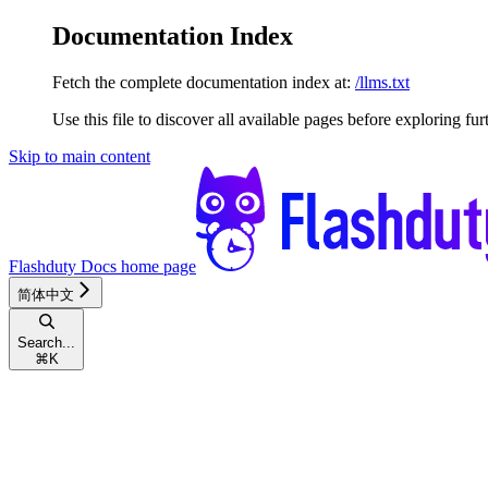
Documentation Index
Fetch the complete documentation index at:
/llms.txt
Use this file to discover all available pages before exploring fur
Skip to main content
Flashduty Docs
home page
简体中文
Search...
⌘
K