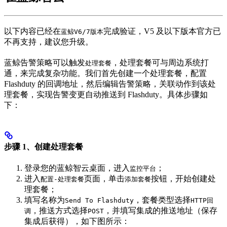
以下内容已经在
完成验证，V5 及以下版本官方已
蓝鲸V6/7版本
不再支持，建议您升级。
蓝鲸告警策略可以触发
，处理套餐可与周边系统打
处理套餐
通，来完成复杂功能。我们首先创建一个处理套餐，配置
Flashduty 的回调地址，然后编辑告警策略，关联动作到该处
理套餐，实现告警变更自动推送到 Flashduty。具体步骤如
下：
步骤 1、创建处理套餐
登录您的蓝鲸智云桌面，进入
；
监控平台
进入
页面，单击
按钮，开始创建处
配置-处理套餐
添加套餐
理套餐；
填写名称为
，套餐类型选择
Send To Flashduty
HTTP回
，推送方式选择
，并填写集成的推送地址（保存
调
POST
集成后获得），如下图所示：