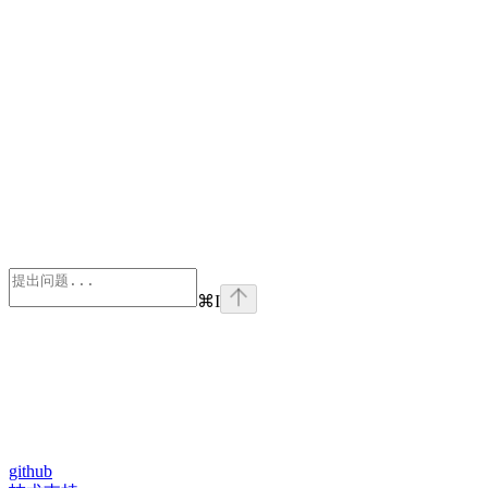
⌘
I
github